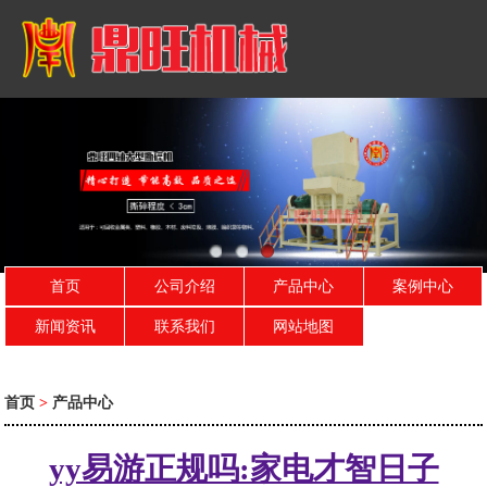
首页
公司介绍
产品中心
案例中心
新闻资讯
联系我们
网站地图
首页
>
产品中心
yy易游正规吗:家电才智日子